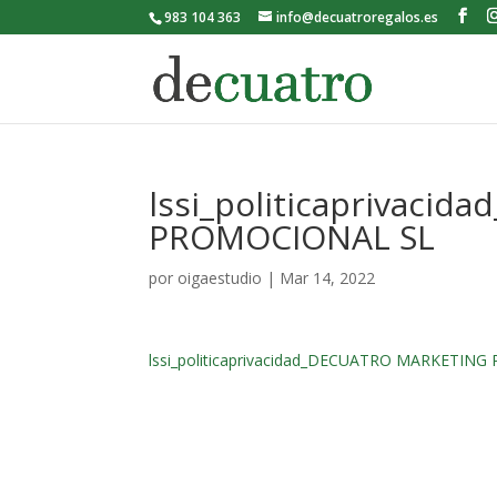
983 104 363
info@decuatroregalos.es
lssi_politicaprivac
PROMOCIONAL SL
por
oigaestudio
|
Mar 14, 2022
lssi_politicaprivacidad_DECUATRO MARKETIN