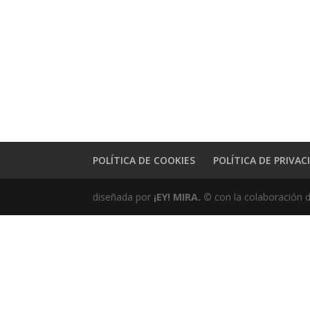
POLÍTICA DE COOKIES
POLÍTICA DE PRIVAC
diseñada por
¡EY! MIRA.
©
con la colaboración 